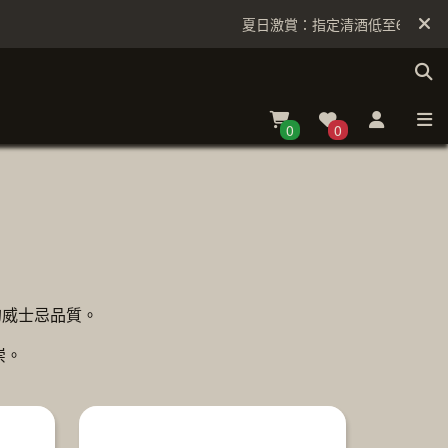
夏日激賞：指定清酒低至6折
0
0
的威士忌品質。
崇。