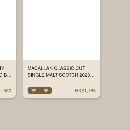
NY
MACALLAN CLASSIC CUT
D BY
SINGLE MALT SCOTCH 2023
L
700ML
1,580
HK$1,188