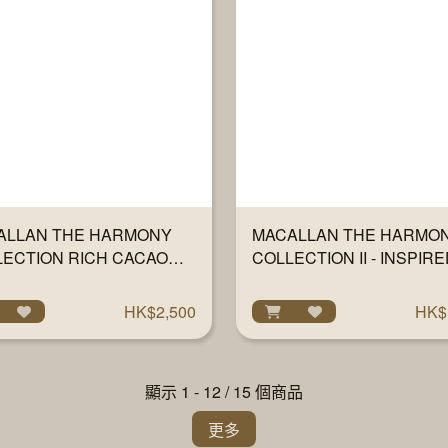
ALLAN THE HARMONY
MACALLAN THE HARMO
LECTION RICH CACAO
COLLECTION II - INSPIRE
ML
INTENSE ARABICA 700M
HK$2,500
HK$
顯示 1 - 12 / 15 個商品
更多