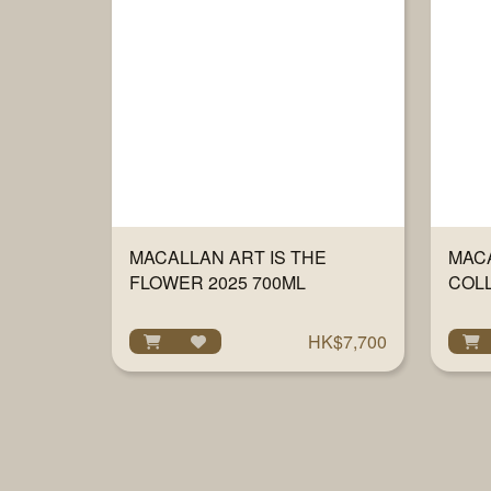
MACALLAN ART IS THE
MAC
FLOWER 2025 700ML
COL
700
HK$7,700