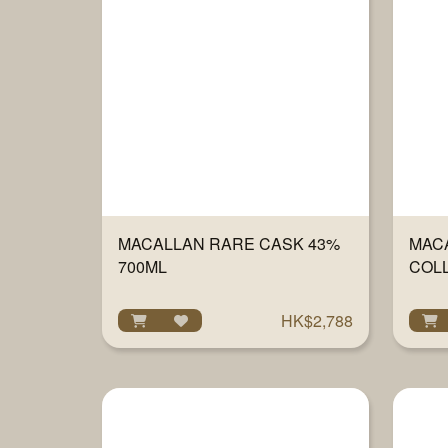
MACALLAN RARE CASK 43%
MAC
700ML
COLL
OAK 
HK$2,788