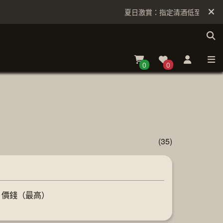
夏日激賞：指定清酒低至6折
0
0
(35)
價錢（最高）