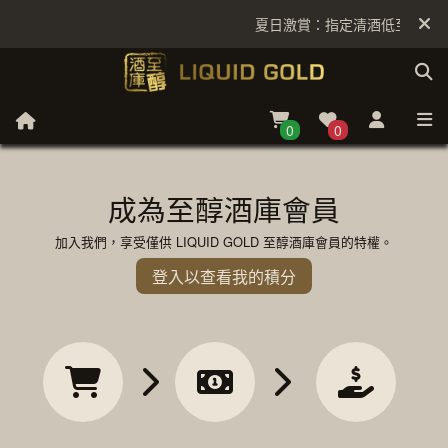
夏日激賞：指定清酒低至6折
0
0
成為至醇酒庫會員
加入我們，享受僅供 LIQUID GOLD 至醇酒庫會員的特權。
登入以查看我的積分