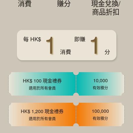
消費
賺分
現金兌換/
商品折扣
1
1
每 HK$
即賺
消費
分
10,000
HK$ 100 現金禮券
有效積分
適用於所有會員
100,000
HK$ 1,200 現金禮券
有效積分
適用於所有會員