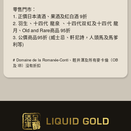
零售門市：
1. 正價日本清酒、果酒及紅白酒 9折
2. 羽生、十四代 龍泉 、十四代双虹及十四代 龍
月、Old and Rare商品 95折
3. 公價商品95折 (威士忌、軒尼詩，人頭馬及馬爹
利等)
# Domaine de la Romanée-Conti、輕井澤及所有麥卡倫（OB
及 IB）沒有折扣