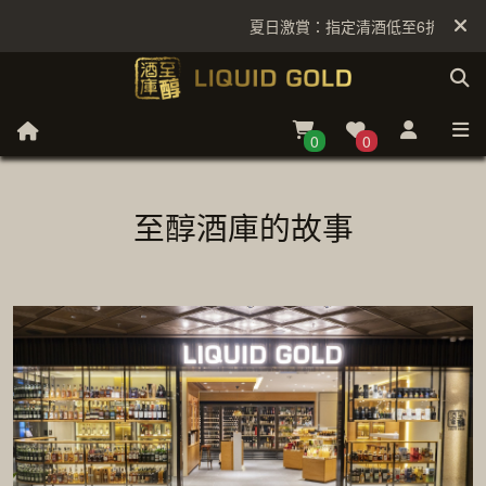
夏日激賞：指定清酒低至6折
0
0
至醇酒庫的故事