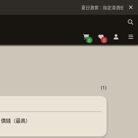
夏日激賞：指定清酒低至6折
0
0
(1)
價錢（最高）