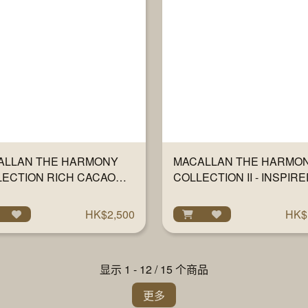
ALLAN THE HARMONY
MACALLAN THE HARMO
LECTION RICH CACAO
COLLECTION II - INSPIRE
ML
INTENSE ARABICA 700M
HK$2,500
HK$
显示 1 - 12 / 15 个商品
更多