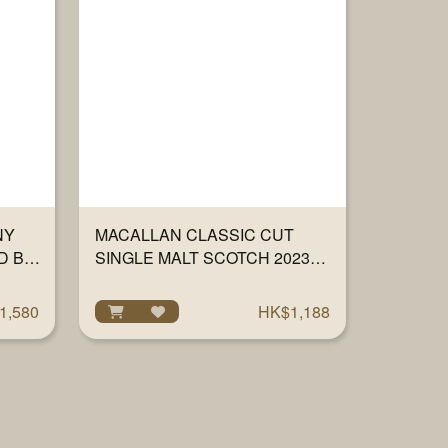
NY
MACALLAN CLASSIC CUT
D BY
SINGLE MALT SCOTCH 2023
L
700ML
1,580
HK$1,188