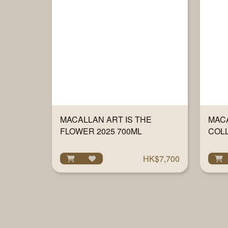
MACALLAN ART IS THE
MAC
FLOWER 2025 700ML
COL
700
HK$7,700