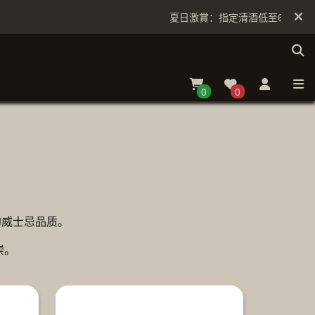
夏日激賞：指定清酒低至6折
0
0
的威士忌品质。
崇。