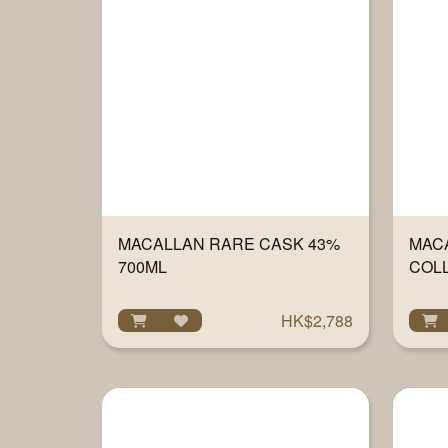
MACALLAN RARE CASK 43%
MAC
700ML
COLL
OAK 
HK$2,788