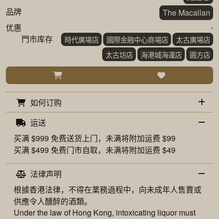
品牌
The Macallan
-
优惠
門市库存
時代廣場店
國際金融中心商場店
太古廣場店
太古坊店
海港城海運店
圓方店
如何订购
运送
买满 $999 免费
送货上门
，未满将附加运费 $99
买满 $499 免费
门市自取
，未满将附加运费 $49
法律声明
根據香港法律，不得在業務過程中，向未成年人售賣或
供應令人醺醉的酒類。
Under the law of Hong Kong, intoxicating liquor must