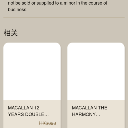
not be sold or supplied to a minor in the course of
business.
相关
MACALLAN 12
MACALLAN THE
YEARS DOUBLE
HARMONY
CASK 40% 700ML
COLLECTION V - JING
HK$698
700ML