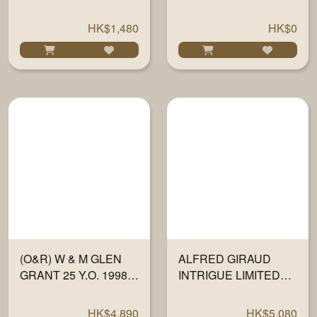
HK$1,480
HK$0
(O&R) W & M GLEN
ALFRED GIRAUD
GRANT 25 Y.O. 1998-
INTRIGUE LIMITED
23 "FULLY MATURED
EDITION 700ML
IN SHERRY WOOD"
HK$4,890
HK$5,080