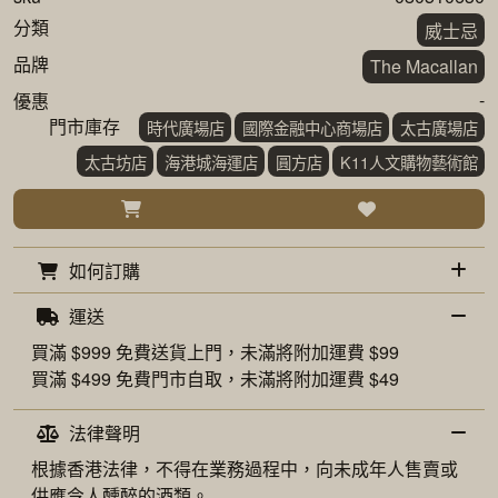
分類
威士忌
品牌
The Macallan
-
優惠
門市庫存
時代廣場店
國際金融中心商場店
太古廣場店
太古坊店
海港城海運店
圓方店
K11人文購物藝術館
如何訂購
運送
買滿 $999 免費
送貨上門
，未滿將附加運費 $99
買滿 $499 免費
門市自取
，未滿將附加運費 $49
法律聲明
根據香港法律，不得在業務過程中，向未成年人售賣或
供應令人醺醉的酒類。