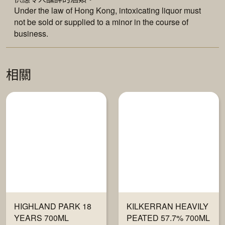
Under the law of Hong Kong, intoxicating liquor must
not be sold or supplied to a minor in the course of
business.
相關
HIGHLAND PARK 18
KILKERRAN HEAVILY
YEARS 700ML
PEATED 57.7% 700ML