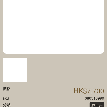
HK$7,700
價格
sku
080510999
分類
威士忌