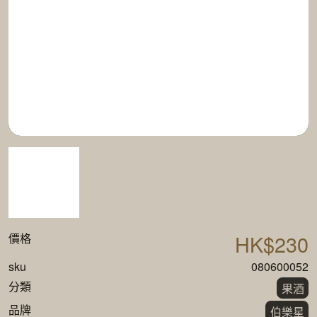
HK$230
價格
sku
080600052
分類
果酒
品牌
伯樂星