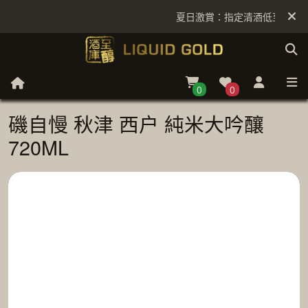
夏日激賞：指定清酒低至6折
0
0
磯自慢 秋津 西户 純米大吟釀
720ML