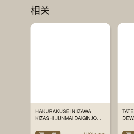
相关
HAKURAKUSEI NIIZAWA
TAT
KIZASHI JUNMAI DAIGINJO
DEW
720ML
DAIG