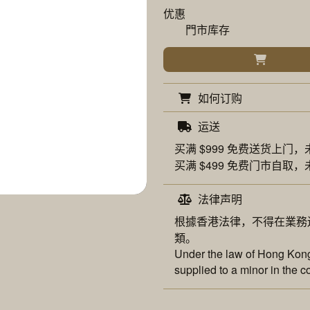
优惠
門市库存
如何订购
运送
买满 $999 免费
送货上门
，
买满 $499 免费
门市自取
，
法律声明
根據香港法律，不得在業務
類。
Under the law of Hong Kong,
supplied to a minor in the c