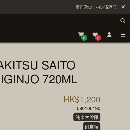
夏日激賞：指定清酒低至6折
0
0
AKITSU SAITO
IGINJO 720ML
HK$1,200
080100190
纯米大吟酿
矶自慢