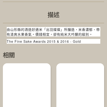
描述
由山形縣的酒造好適米「出羽燦燦」所釀造，米香濃郁，帶
有清爽水果香氣。價錢相宜，卻有純米大吟醸的級別。
The Fine Sake Awards 2015 & 2016 - Gold
相關