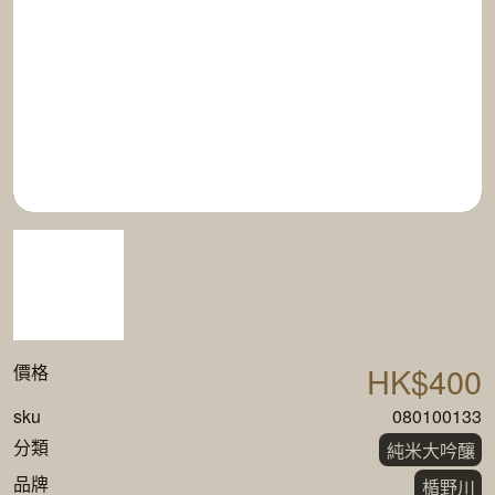
HK$400
價格
sku
080100133
分類
純米大吟釀
品牌
楯野川