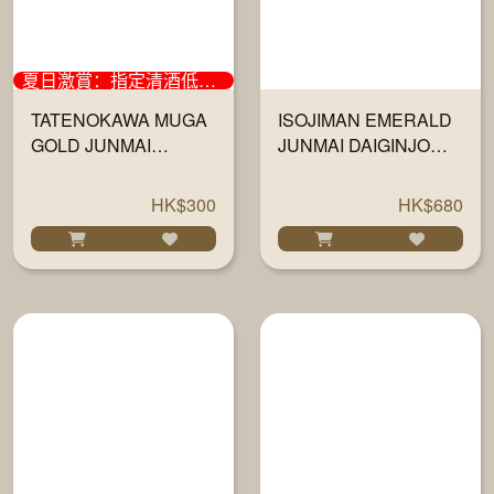
夏日激賞：指定清酒低至6折
TATENOKAWA MUGA
ISOJIMAN EMERALD
GOLD JUNMAI
JUNMAI DAIGINJO
DAIGINJO 720ML
720ML
HK$300
HK$680