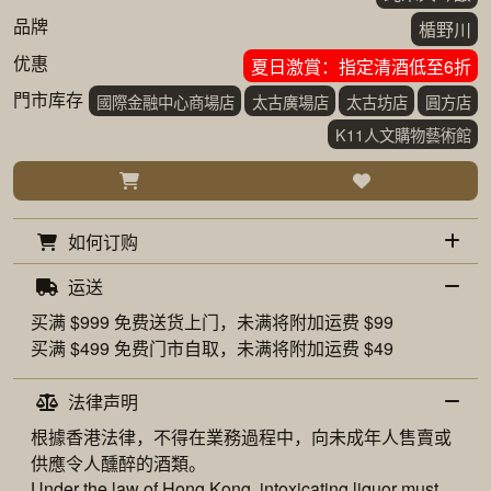
品牌
楯野川
优惠
夏日激賞：指定清酒低至6折
門市库存
國際金融中心商場店
太古廣場店
太古坊店
圓方店
K11人文購物藝術館
如何订购
运送
买满 $999 免费
送货上门
，未满将附加运费 $99
买满 $499 免费
门市自取
，未满将附加运费 $49
法律声明
根據香港法律，不得在業務過程中，向未成年人售賣或
供應令人醺醉的酒類。
Under the law of Hong Kong, intoxicating liquor must