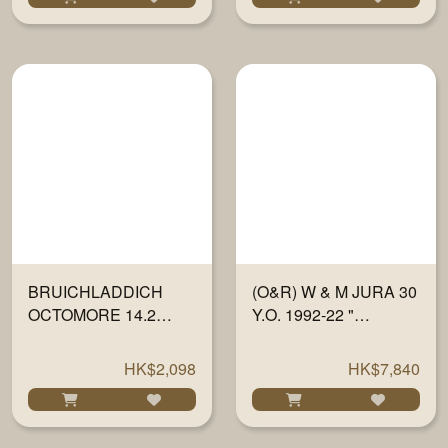
BRUICHLADDICH
(O&R) W & M JURA 30
OCTOMORE 14.2
Y.O. 1992-22 "
WHISKY 700ML
TRADITIONAL OAK" #
834-835 700ML
HK$2,098
HK$7,840