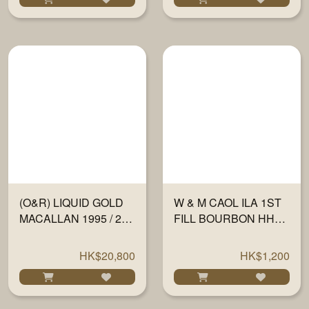
(O&R) LIQUID GOLD
W & M CAOL ILA 1ST
MACALLAN 1995 / 22
FILL BOURBON HHD
YEARS MOSCATEL
FINISH 46% 700ML
CASK #10115 51.8%
HK$20,800
HK$1,200
700ML