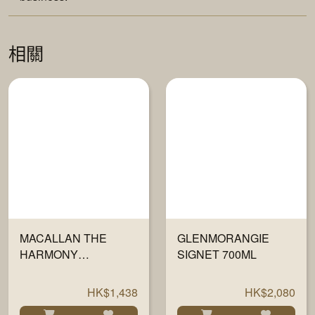
相關
MACALLAN THE
GLENMORANGIE
HARMONY
SIGNET 700ML
COLLECTION V - JING
700ML
HK$1,438
HK$2,080