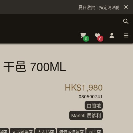
夏日激賞：指定清酒低至6折
0
0
 干邑 700ML
HK$1,980
080500741
白蘭地
Martell 馬爹利
-
場店
太古廣場店
太古坊店
海港城海運店
圓方店