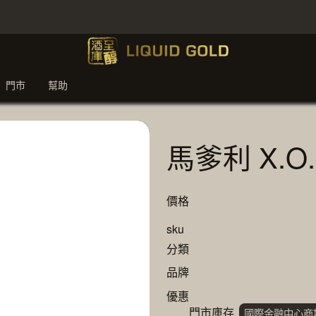
門市
幫助
馬爹利 X.O.
價格
sku
分類
品牌
優惠
門市庫存
國際金融中心商