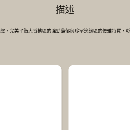
描述
演繹，完美平衡大香檳區的強勁馥郁與珍罕邊緣區的優雅特質，彰顯