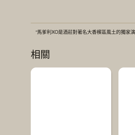
“馬爹利XO是酒莊對著名大香檳區風土的獨家
相關