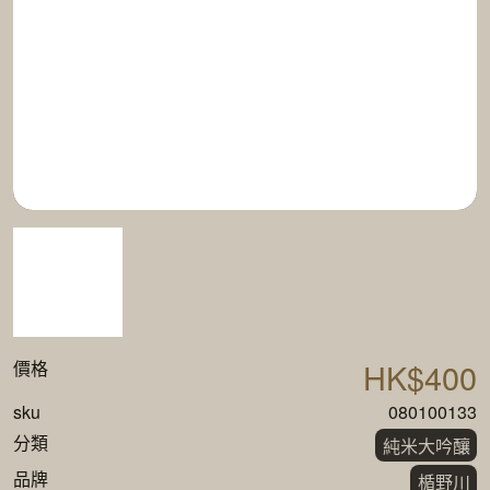
HK$400
價格
sku
080100133
分類
純米大吟釀
品牌
楯野川