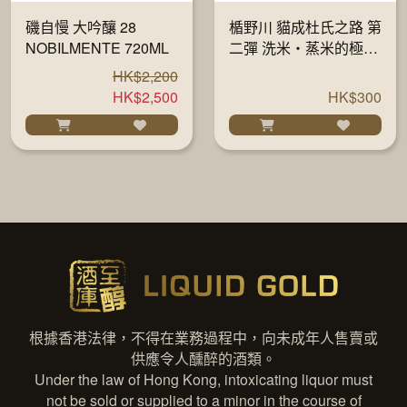
磯自慢 大吟釀 28
楯野川 貓成杜氏之路 第
NOBILMENTE 720ML
二彈 洗米・蒸米的極意
720ML
HK$2,200
HK$2,500
HK$300
根據香港法律，不得在業務過程中，向未成年人售賣或
供應令人醺醉的酒類。
Under the law of Hong Kong, intoxicating liquor must
not be sold or supplied to a minor in the course of