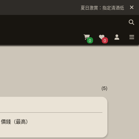
夏日激賞：指定清酒低至6折
0
0
(5)
價錢（最高）