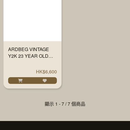
ARDBEG VINTAGE
Y2K 23 YEAR OLD
700ML
HK$6,600
顯示 1 - 7 / 7 個商品