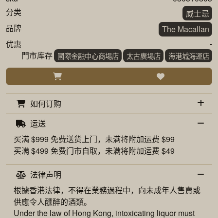
分类
威士忌
品牌
The Macallan
-
优惠
門市库存
國際金融中心商場店
太古廣場店
海港城海運店
如何订购
运送
买满 $999 免费
送货上门
，未满将附加运费 $99
买满 $499 免费
门市自取
，未满将附加运费 $49
法律声明
根據香港法律，不得在業務過程中，向未成年人售賣或
供應令人醺醉的酒類。
Under the law of Hong Kong, intoxicating liquor must