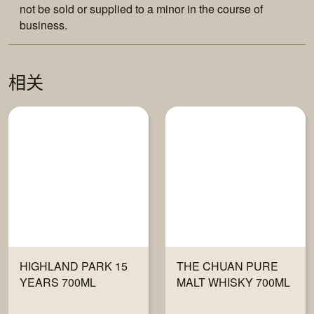
not be sold or supplied to a minor in the course of
business.
相关
HIGHLAND PARK 15
THE CHUAN PURE
YEARS 700ML
MALT WHISKY 700ML