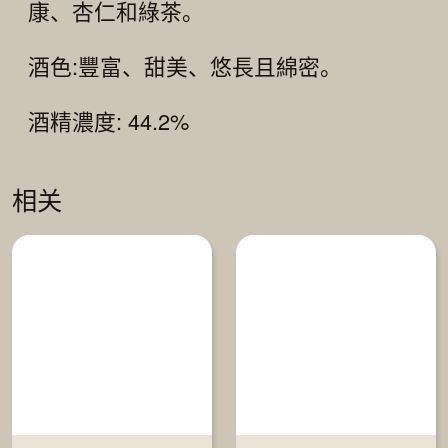
康、杏仁和綠茶。
酒色:豐富、甜美、悠長且綿密。
酒精濃度: 44.2%
相关