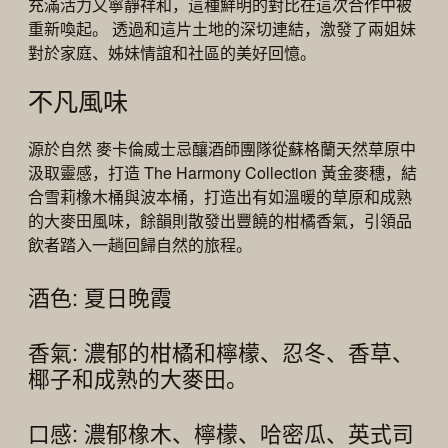
充滿活力又寧靜祥和，這種鮮明的對比在這次合作中被
重新喚起。 透過和這片土地的深切連結，激發了兩姐妹
對於家庭、姊妹情誼和社區的美好回憶。
不凡風味
源於自然 麥卡倫威士忌釀酒師團隊從蘇格蘭天然草原中
汲取靈感，打造 The Harmony Collection 黃金麥穗，結
合雪莉橡木桶與波本桶，打造出有如溫暖的草原和成熟
的大麥田風味，餘韻則散發出豐饒的柑橘香氣，引領品
飲者踏入一趟回歸自然的旅程。
酒色: 夏日晚霞
香氣: 濃郁的柑橘和檸檬、忍冬、香草、
椰子和成熟的大麥田。
口感: 濃郁橡木、檸檬、哈密瓜、英式司