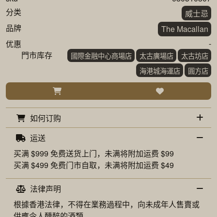
分类
威士忌
品牌
The Macallan
-
优惠
門市库存
國際金融中心商場店
太古廣場店
太古坊店
海港城海運店
圓方店
如何订购
运送
买满 $999 免费
送货上门
，未满将附加运费 $99
买满 $499 免费
门市自取
，未满将附加运费 $49
法律声明
根據香港法律，不得在業務過程中，向未成年人售賣或
供應令人醺醉的酒類。