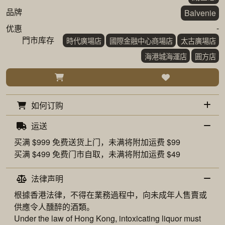
品牌
Balvenie
-
优惠
門市库存
時代廣場店
國際金融中心商場店
太古廣場店
海港城海運店
圓方店
如何订购
运送
买满 $999 免费
送货上门
，未满将附加运费 $99
买满 $499 免费
门市自取
，未满将附加运费 $49
法律声明
根據香港法律，不得在業務過程中，向未成年人售賣或
供應令人醺醉的酒類。
Under the law of Hong Kong, intoxicating liquor must