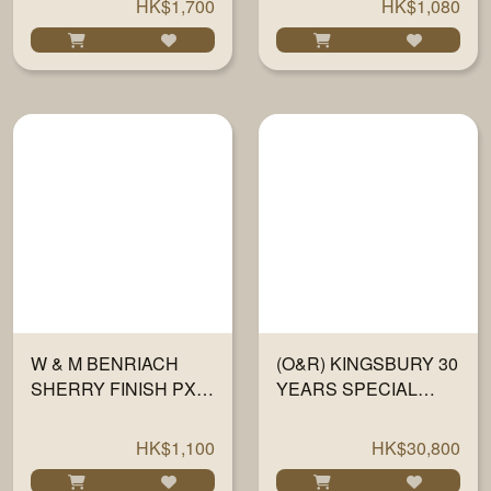
HK$1,700
HK$1,080
W & M BENRIACH
(O&R) KINGSBURY 30
SHERRY FINISH PX
YEARS SPECIAL
46% 700ML
ANNIVERSARY
700ML
HK$1,100
HK$30,800