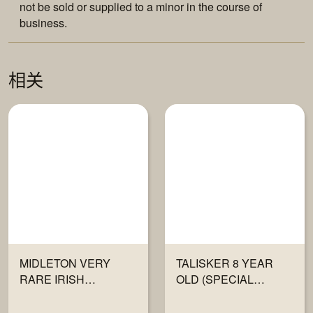
not be sold or supplied to a minor in the course of
business.
相关
MIDLETON VERY
TALISKER 8 YEAR
RARE IRISH
OLD (SPECIAL
WHISKEY 2023 700ML
RELEASE 2021)
700ML