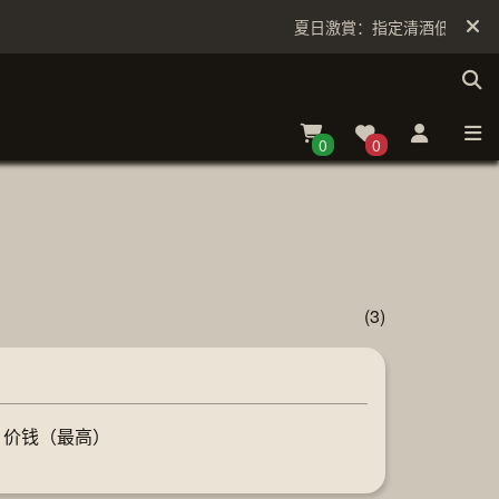
夏日激賞：指定清酒低至6折
0
0
(3)
价钱（最高）