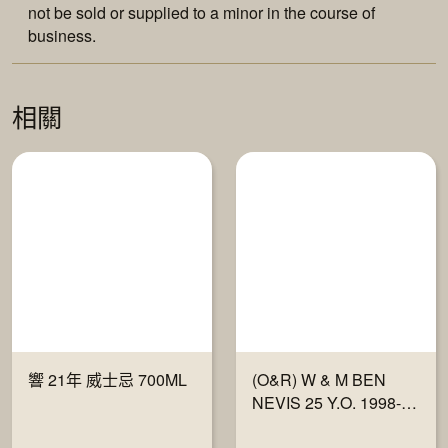
not be sold or supplied to a minor in the course of
business.
相關
響 21年 威士忌 700ML
(O&R) W & M BEN
NEVIS 25 Y.O. 1998-23
"FULLY MATURED IN