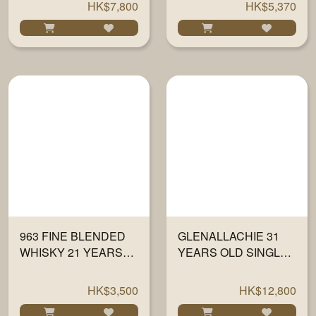
SHERRY WOOD" #
HK$7,800
HK$5,370
634 700ML
963 FINE BLENDED
GLENALLACHIE 31
WHISKY 21 YEARS
YEARS OLD SINGLE
700ML
CASK 1989 CASK
#2909 700ML
HK$3,500
HK$12,800